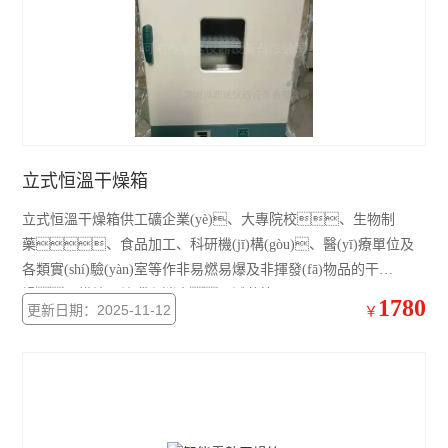
道、出風(fēng)風(fēng)道和出風(fēng)口大小調(diào)節(jié)
裝置等組成。
立式恒溫干燥箱
立式恒溫干燥箱供工礦企業(yè)、大專院校、生物制
藥、食品加工、科研機(jī)構(gòu)、醫(yī)療單位及
各類實(shí)驗(yàn)室等作非易燃易爆及非揮發(fā)物品的干
燥、烘焙、熔臘和消毒、滅菌等
1780
更新日期：2025-11-12
￥