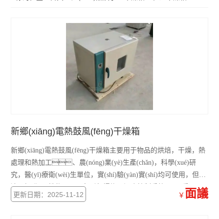
新鄉(xiāng)電熱鼓風(fēng)干燥箱
新鄉(xiāng)電熱鼓風(fēng)干燥箱主要用于物品的烘焙，干燥，熱
處理和熱加工、農(nóng)業(yè)生產(chǎn)，科學(xué)研
究，醫(yī)療衛(wèi)生單位，實(shí)驗(yàn)實(shí)均可使用，但不
適用揮發(fā)性物品，以免引起爆炸，溫度控制系統(tǒng)采用
面議
更新日期：2025-11-12
￥
TEF系列指針式溫度控制儀，儀器具有調(diào)節(jié)方便，
控溫性能可靠等優(yōu)點(diǎn)。