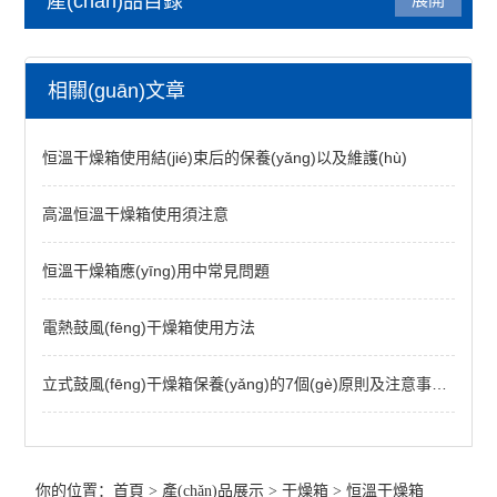
產(chǎn)品目錄
干燥箱
相關(guān)文章
鼓風(fēng)干燥箱
恒溫干燥箱使用結(jié)束后的保養(yǎng)以及維護(hù)
恒溫干燥箱
真空干燥箱
高溫恒溫干燥箱使用須注意
不銹鋼干燥箱
恒溫干燥箱應(yīng)用中常見問題
實(shí)驗(yàn)室干燥箱
電熱鼓風(fēng)干燥箱使用方法
高溫干燥箱
立式鼓風(fēng)干燥箱保養(yǎng)的7個(gè)原則及注意事項(xiàng)
查看全部 >>
你的位置：
首頁
>
產(chǎn)品展示
>
干燥箱
>
恒溫干燥箱